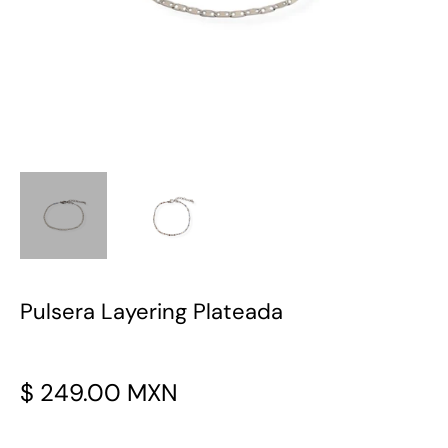
Pulsera Layering Plateada
Precio
$ 249.00 MXN
habitual