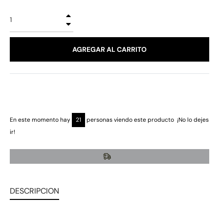
+
−
AGREGAR AL CARRITO
En este momento hay
21
personas viendo este producto ¡No lo dejes
ir!
DESCRIPCION